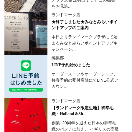
アップ10倍は明日まで！ この機会
をお見逃...
ランドマーク店
★終了しました★みなとみらいポイ
ントアップのご案内
本日よりランドマークプラザにて始
まるみなとみらいポイントアップキ
ャンペーン...
編集部
LINE予約始めました
オーダースーツやオーダーシャツ、
接客予約の受付店舗にてLINE公式ア
カウン...
ランドマーク店
【ランドマーク限定生地】御幸毛
織・Holland＆Sh...
創業120周年を迎えた日本の御幸毛
織のバンチに加え、 イギリスの高級