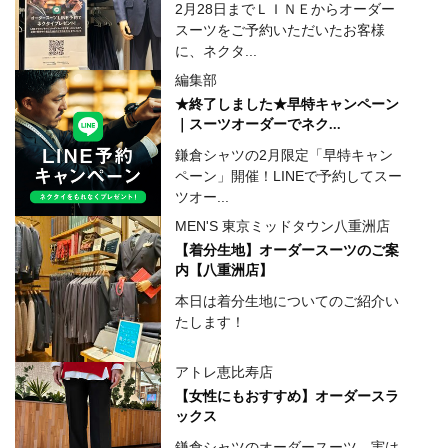
2月28日までＬＩＮＥからオーダー
スーツをご予約いただいたお客様
に、ネクタ...
編集部
★終了しました★早特キャンペーン
｜スーツオーダーでネク...
鎌倉シャツの2月限定「早特キャン
ペーン」開催！LINEで予約してスー
ツオー...
MEN'S 東京ミッドタウン八重洲店
【着分生地】オーダースーツのご案
内【八重洲店】
本日は着分生地についてのご紹介い
たします！
アトレ恵比寿店
【女性にもおすすめ】オーダースラ
ックス
鎌倉シャツのオーダースーツ。実は