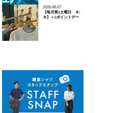
ディレクター貞末哲兵
貞末タミ子
2026.08.07
鎌倉事業構想室
【毎月第2土曜日 ８/
デザイン開発本部
８】＋1ポイントデー
くろすとしゆき