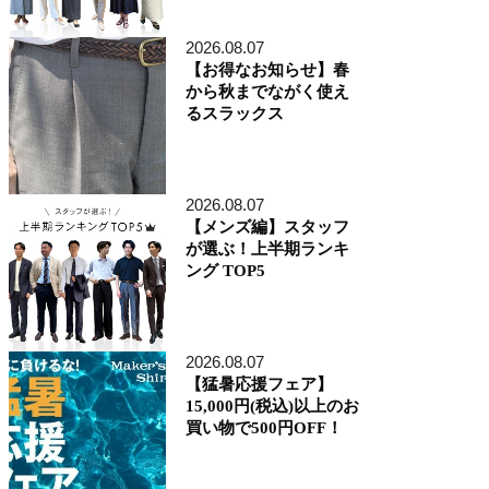
アトレ品川店
MEN'S 新宿店
2026.08.07
自由が丘MAST店
【お得なお知らせ】春
二子玉川店
から秋までながく使え
MEN'S 渋谷マークシティ店
るスラックス
アトレ恵比寿店
池袋ショッピングパーク店
その他の都道府県
札幌アピア店
2026.08.07
仙台シリウス・一番町店
CoCoLo新潟店
【メンズ編】スタッフ
名古屋店
が選ぶ！上半期ランキ
京都四条烏丸 三井ビル店
ング TOP5
大阪うめきた店
MEN'S 神戸北野坂店
博多深見パークビルディング店
2026.08.07
その他
【猛暑応援フェア】
オンラインショップ
15,000円(税込)以上のお
商品企画部
買い物で500円OFF！
人事部（採用）
プレス
貞末奈名子