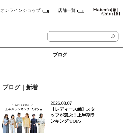
オンラインショップ
店舗一覧
ブログ
神奈川県
鎌倉本店
ブログ｜新着
横浜店
ランドマーク店
たまプラーザ テラス店
2026.08.07
ラゾーナ川崎プラザ店
【レディース編】スタ
東京都
ッフが選ぶ！上半期ラ
丸の内丸ビル店
ンキング TOP5
MEN'S アキバ・トリム店
MEN'S 東京ミッドタウン八重洲店
銀座店