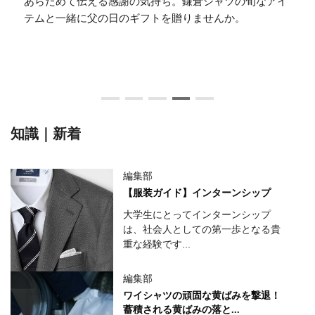
近年、ビジネスシーンにおいて「クールビズ」や「働き
方改革」の影響から、ノーネクタイスタイルが一般的に
なりつつあります。一方で、ネクタイを外すことで「カ
ジュ...
知識｜新着
編集部
【服装ガイド】インターンシップ
大学生にとってインターンシップ
は、社会人としての第一歩となる貴
重な経験です...
編集部
ワイシャツの頑固な黄ばみを撃退！
蓄積される黄ばみの落と...