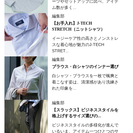
ーツやセットアップに比べ、アイテ
ム数が多く...
編集部
【お手入れ】J-TECH
STRETCH（ニットシャツ）
イージーケア性の高さとノンストレ
スな着心地が魅力のJ-TECH
STRET...
編集部
ブラウス・白シャツのインナー選び
白シャツ・ブラウスを一枚で颯爽と
着こなす姿は、清潔感があり洗練さ
れた印象を...
編集部
【スラックス】ビジネススタイルを
格上げするサイズ選びの...
ビジネススタイルの多様化が進んで
いるいま、アイテム一つひとつのサ