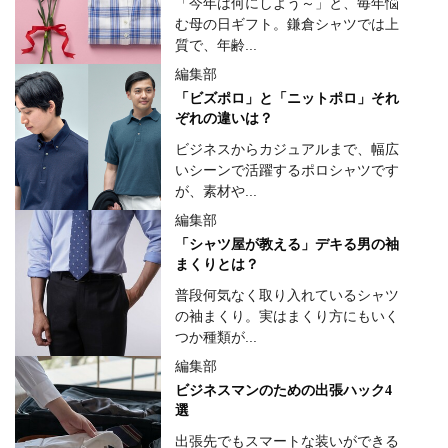
「今年は何にしよう～」と、毎年悩
む母の日ギフト。鎌倉シャツでは上
質で、年齢...
編集部
「ビズポロ」と「ニットポロ」それ
ぞれの違いは？
ビジネスからカジュアルまで、幅広
いシーンで活躍するポロシャツです
が、素材や...
編集部
「シャツ屋が教える」デキる男の袖
まくりとは？
普段何気なく取り入れているシャツ
の袖まくり。実はまくり方にもいく
つか種類が...
編集部
ビジネスマンのための出張ハック4
選
出張先でもスマートな装いができる