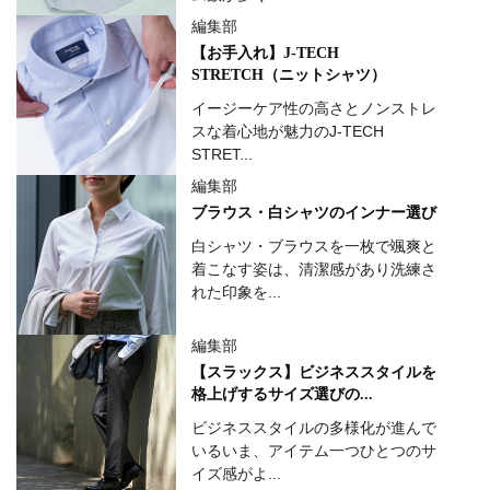
編集部
【お手入れ】J-TECH
STRETCH（ニットシャツ）
イージーケア性の高さとノンストレ
スな着心地が魅力のJ-TECH
STRET...
編集部
ブラウス・白シャツのインナー選び
白シャツ・ブラウスを一枚で颯爽と
着こなす姿は、清潔感があり洗練さ
れた印象を...
編集部
【スラックス】ビジネススタイルを
格上げするサイズ選びの...
ビジネススタイルの多様化が進んで
いるいま、アイテム一つひとつのサ
イズ感がよ...