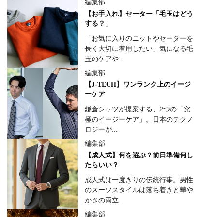
編集部
【お手入れ】セーター「毛玉はどう
する？」
「お気に入りのニットやセーターを
長く大切に着用したい」気になる毛
玉のケアや...
編集部
【J-TECH】ワンランク上のイージ
ーケア
鎌倉シャツが提案する、2つの「究
極のイージーケア」。日本のテクノ
ロジーが...
編集部
【成人式】何を選ぶ？前日準備何し
たらいい？
成人式は一度きりの伝統行事。男性
のスーツスタイルは落ち着きと華や
かさの両立...
編集部