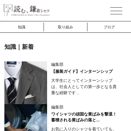
知識
取り組み
ブログ
知識｜新着
編集部
【服装ガイド】インターンシップ
大学生にとってインターンシップ
は、社会人としての第一歩となる貴
重な経験です...
編集部
ワイシャツの頑固な黄ばみを撃退！
蓄積される黄ばみの落と...
お気に入りのシャツを着ていても、