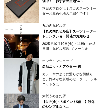
催中！ おすすめ生地Vo.3
本日のブログは３度目のスーツオー
ダーお薦め生地のご紹介です！
丸の内丸ビル店
【丸の内丸ビル店】スーツオーダー
トランクショー開催のお知らせ
2025年10月10日(金)・11日(土)の2
日間、丸ビル8階にてスーツオ...
オンラインショップ
名品ニットとアウター4選
カシミヤのように滑らかな肌触り
と、艶やかな質感のセーター。 シル
エットをほ...
大阪うめきた店
【9/19(金)～Sポイント5倍！】秋冬
のシンプルなネ...