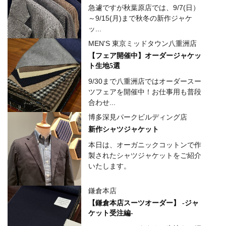
急遽ですが秋葉原店では、9/7(日）
～9/15(月)まで秋冬の新作ジャケ
ッ...
MEN'S 東京ミッドタウン八重洲店
【フェア開催中】オーダージャケッ
ト生地5選
9/30まで八重洲店ではオーダースー
ツフェアを開催中！お仕事用も普段
合わせ...
博多深見パークビルディング店
新作シャツジャケット
本日は、オーガニックコットンで作
製されたシャツジャケットをご紹介
いたします。
鎌倉本店
【鎌倉本店スーツオーダー】 -ジャ
ケット受注編-