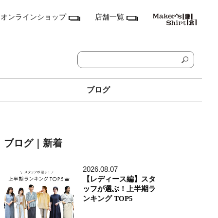
オンラインショップ
店舗一覧
ブログ
神奈川県
鎌倉本店
ブログ｜新着
横浜店
ランドマーク店
たまプラーザ テラス店
2026.08.07
ラゾーナ川崎プラザ店
【レディース編】スタ
東京都
ッフが選ぶ！上半期ラ
丸の内丸ビル店
ンキング TOP5
MEN'S アキバ・トリム店
MEN'S 東京ミッドタウン八重洲店
銀座店