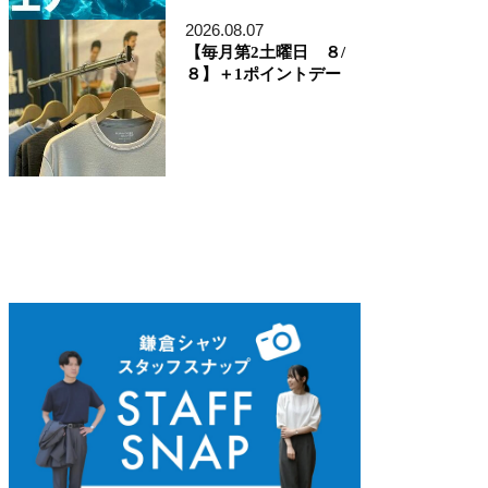
ディレクター貞末哲兵
貞末タミ子
2026.08.07
鎌倉事業構想室
【毎月第2土曜日 ８/
デザイン開発本部
８】＋1ポイントデー
くろすとしゆき