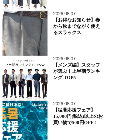
アトレ品川店
MEN'S 新宿店
2026.08.07
自由が丘MAST店
【お得なお知らせ】春
二子玉川店
から秋までながく使え
MEN'S 渋谷マークシティ店
るスラックス
アトレ恵比寿店
池袋ショッピングパーク店
その他の都道府県
札幌アピア店
2026.08.07
仙台シリウス・一番町店
CoCoLo新潟店
【メンズ編】スタッフ
名古屋店
が選ぶ！上半期ランキ
京都四条烏丸 三井ビル店
ング TOP5
大阪うめきた店
MEN'S 神戸北野坂店
博多深見パークビルディング店
2026.08.07
その他
【猛暑応援フェア】
オンラインショップ
15,000円(税込)以上のお
商品企画部
買い物で500円OFF！
人事部（採用）
プレス
貞末奈名子