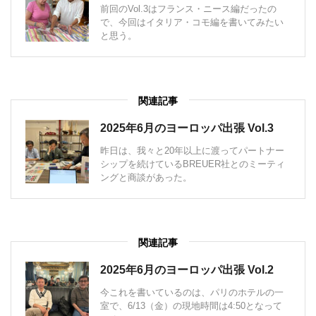
前回のVol.3はフランス・ニース編だったの
で、今回はイタリア・コモ編を書いてみたい
と思う。
関連記事
2025年6月のヨーロッパ出張 Vol.3
昨日は、我々と20年以上に渡ってパートナー
シップを続けているBREUER社とのミーティ
ングと商談があった。
関連記事
2025年6月のヨーロッパ出張 Vol.2
今これを書いているのは、パリのホテルの一
室で、6/13（金）の現地時間は4:50となって