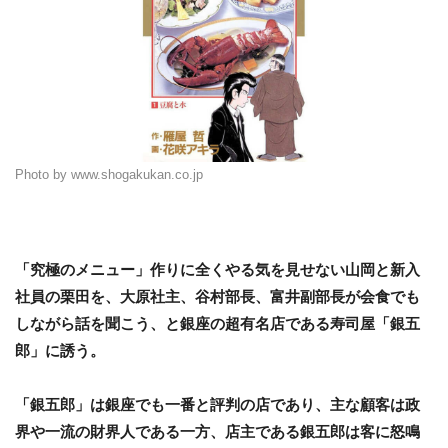
Photo by www.shogakukan.co.jp
「究極のメニュー」作りに全くやる気を見せない山岡と新入
社員の栗田を、大原社主、谷村部長、富井副部長が会食でも
しながら話を聞こう、と銀座の超有名店である寿司屋「銀五
郎」に誘う。
「銀五郎」は銀座でも一番と評判の店であり、主な顧客は政
界や一流の財界人である一方、店主である銀五郎は客に怒鳴