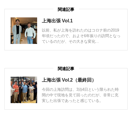
関連記事
上海出張 Vol.1
以前、私が上海を訪れたのはコロナ前の2019
年頃だったので、およそ6年振りの訪問となっ
ているのだが、その大きな変化...
関連記事
上海出張 Vol.2（最終回）
今回の上海訪問は、3泊4日という限られた時
間の中で現地を見て回ったのだが、非常に充
実した出張であったと感じている。