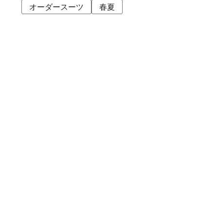
オーダースーツ
春夏
アトレ品川店
MEN'S 新宿店
自由が丘MAST店
二子玉川店
MEN'S 渋谷マークシティ店
アトレ恵比寿店
池袋ショッピングパーク店
その他の都道府県
札幌アピア店
仙台シリウス・一番町店
CoCoLo新潟店
名古屋店
京都四条烏丸 三井ビル店
大阪うめきた店
MEN'S 神戸北野坂店
博多深見パークビルディング店
その他
オンラインショップ
商品企画部
人事部（採用）
プレス
貞末奈名子