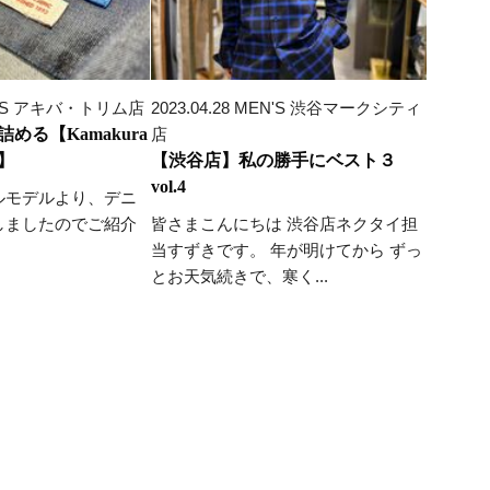
MEN'S アキバ・トリム店
2023.04.28 MEN'S 渋谷マークシティ
める【Kamakura
店
】
【渋谷店】私の勝手にベスト３
vol.4
ルモデルより、デニ
しましたのでご紹介
皆さまこんにちは 渋谷店ネクタイ担
当すずきです。 年が明けてから ずっ
とお天気続きで、寒く...