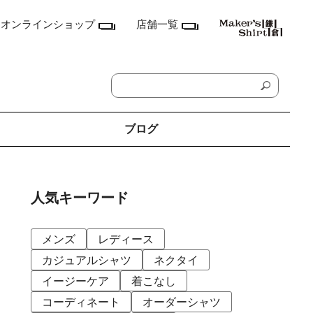
オンラインショップ
店舗一覧
ブログ
神奈川県
鎌倉本店
人気キーワード
横浜店
ランドマーク店
たまプラーザ テラス店
メンズ
レディース
ラゾーナ川崎プラザ店
東京都
カジュアルシャツ
ネクタイ
丸の内丸ビル店
イージーケア
着こなし
MEN'S アキバ・トリム店
MEN'S 東京ミッドタウン八重洲店
コーディネート
オーダーシャツ
銀座店