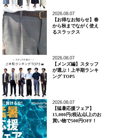
アトレ品川店
MEN'S 新宿店
2026.08.07
自由が丘MAST店
【お得なお知らせ】春
二子玉川店
から秋までながく使え
MEN'S 渋谷マークシティ店
るスラックス
アトレ恵比寿店
池袋ショッピングパーク店
その他の都道府県
札幌アピア店
2026.08.07
仙台シリウス・一番町店
CoCoLo新潟店
【メンズ編】スタッフ
名古屋店
が選ぶ！上半期ランキ
京都四条烏丸 三井ビル店
ング TOP5
大阪うめきた店
MEN'S 神戸北野坂店
博多深見パークビルディング店
2026.08.07
その他
【猛暑応援フェア】
オンラインショップ
15,000円(税込)以上のお
商品企画部
買い物で500円OFF！
人事部（採用）
プレス
貞末奈名子