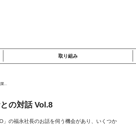
取り組み
メディア掲載情報
...
コットンプロジェクト
ローカルの取り組み
鎌倉での取り組み
海外での取り組み
対話 Vol.8
RO」の福永社長のお話を伺う機会があり、いくつか