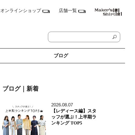
オンラインショップ
店舗一覧
ブログ
神奈川県
鎌倉本店
ブログ｜新着
横浜店
ランドマーク店
たまプラーザ テラス店
2026.08.07
ラゾーナ川崎プラザ店
【レディース編】スタ
東京都
ッフが選ぶ！上半期ラ
丸の内丸ビル店
ンキング TOP5
MEN'S アキバ・トリム店
MEN'S 東京ミッドタウン八重洲店
銀座店