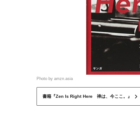
Photo by amzn.asia
書籍『Zen Is Right Here 禅は、今ここ。』