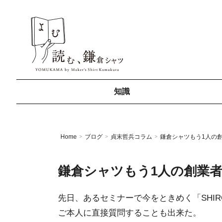
知識
Home
ブログ
貞末哲兵コラム
鎌倉シャツもう1人の創業
>
>
>
鎌倉シャツもう1人の創業者との
先日、あるセミナーで今をときめく「SHI
ご本人に直接質問することも出来た。