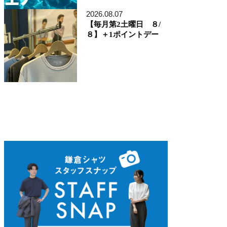
ディレクター貞末哲兵
貞末タミ子
2026.08.07
鎌倉事業構想室
【毎月第2土曜日 ８/
デザイン開発本部
８】＋1ポイントデー
くろすとしゆき