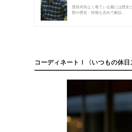
普段何気なく着ている服には歴史
類や歴史、特徴も含めて解説...
コーディネートⅠ〈いつもの休日