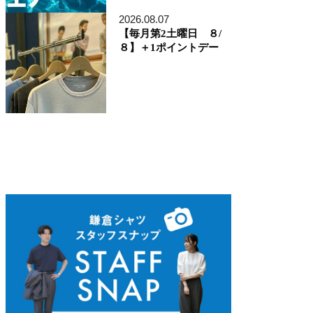
ディレクター貞末哲兵
貞末タミ子
2026.08.07
鎌倉事業構想室
【毎月第2土曜日 ８/
デザイン開発本部
８】＋1ポイントデー
くろすとしゆき