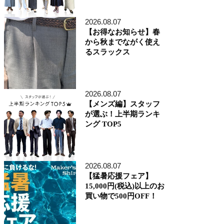
アトレ品川店
MEN'S 新宿店
2026.08.07
自由が丘MAST店
【お得なお知らせ】春
二子玉川店
から秋までながく使え
MEN'S 渋谷マークシティ店
るスラックス
アトレ恵比寿店
池袋ショッピングパーク店
その他の都道府県
札幌アピア店
2026.08.07
仙台シリウス・一番町店
CoCoLo新潟店
【メンズ編】スタッフ
名古屋店
が選ぶ！上半期ランキ
京都四条烏丸 三井ビル店
ング TOP5
大阪うめきた店
MEN'S 神戸北野坂店
博多深見パークビルディング店
2026.08.07
その他
【猛暑応援フェア】
オンラインショップ
15,000円(税込)以上のお
商品企画部
買い物で500円OFF！
人事部（採用）
プレス
貞末奈名子