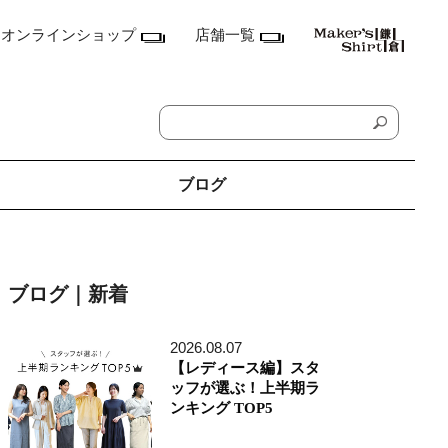
オンラインショップ
店舗一覧
ブログ
神奈川県
鎌倉本店
ブログ｜新着
横浜店
ランドマーク店
たまプラーザ テラス店
2026.08.07
ラゾーナ川崎プラザ店
【レディース編】スタ
東京都
ッフが選ぶ！上半期ラ
丸の内丸ビル店
ンキング TOP5
MEN'S アキバ・トリム店
MEN'S 東京ミッドタウン八重洲店
銀座店