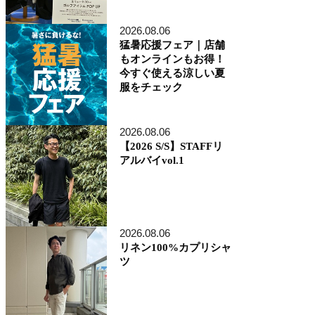
アトレ品川店
MEN'S 新宿店
2026.08.06
自由が丘MAST店
猛暑応援フェア｜店舗
二子玉川店
もオンラインもお得！
MEN'S 渋谷マークシティ店
今すぐ使える涼しい夏
アトレ恵比寿店
服をチェック
池袋ショッピングパーク店
その他の都道府県
札幌アピア店
2026.08.06
仙台シリウス・一番町店
CoCoLo新潟店
【2026 S/S】STAFFリ
名古屋店
アルバイvol.1
京都四条烏丸 三井ビル店
大阪うめきた店
MEN'S 神戸北野坂店
博多深見パークビルディング店
2026.08.06
その他
リネン100%カプリシャ
オンラインショップ
ツ
商品企画部
人事部（採用）
プレス
貞末奈名子