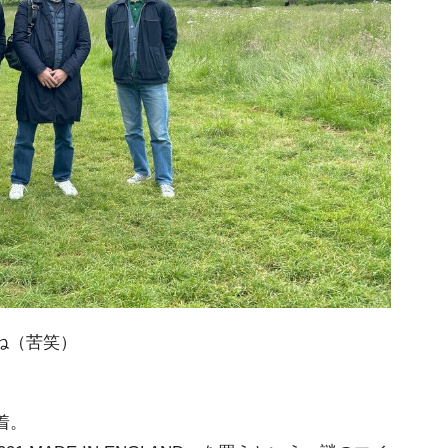
ね（苦笑）
着。