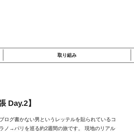
取り組み
メディア掲載情報
コットンプロジェクト
ローカルの取り組み
鎌倉での取り組み
海外での取り組み
 Day.2】
とブログ書かない男というレッテルを貼られているコ
ラノ→パリを巡る約2週間の旅です。 現地のリアル