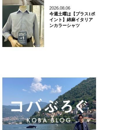
ディレクター貞末哲兵
貞末タミ子
2026.08.06
鎌倉事業構想室
今週土曜は【プラス1ポ
デザイン開発本部
イント】綿麻イタリア
くろすとしゆき
ンカラーシャツ