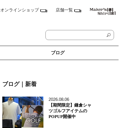
オンラインショップ
店舗一覧
ブログ
神奈川県
鎌倉本店
ブログ｜新着
横浜店
ランドマーク店
たまプラーザ テラス店
2026.08.06
ラゾーナ川崎プラザ店
【期間限定】鎌倉シャ
東京都
ツゴルフアイテムの
丸の内丸ビル店
POPUP開催中
MEN'S アキバ・トリム店
MEN'S 東京ミッドタウン八重洲店
銀座店