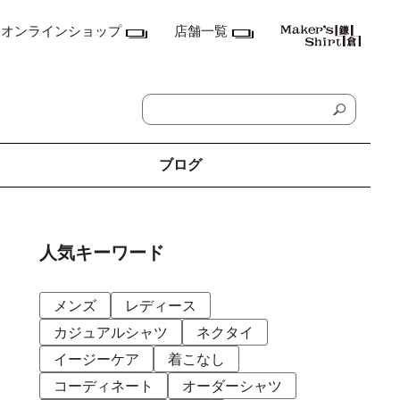
オンラインショップ
店舗一覧
ブログ
神奈川県
鎌倉本店
人気キーワード
横浜店
ランドマーク店
たまプラーザ テラス店
メンズ
レディース
ラゾーナ川崎プラザ店
東京都
カジュアルシャツ
ネクタイ
丸の内丸ビル店
イージーケア
着こなし
MEN'S アキバ・トリム店
MEN'S 東京ミッドタウン八重洲店
コーディネート
オーダーシャツ
銀座店