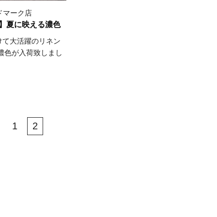
ランドマーク店
】夏に映える濃色
けて大活躍のリネン
の濃色が入荷致しまし
1
2