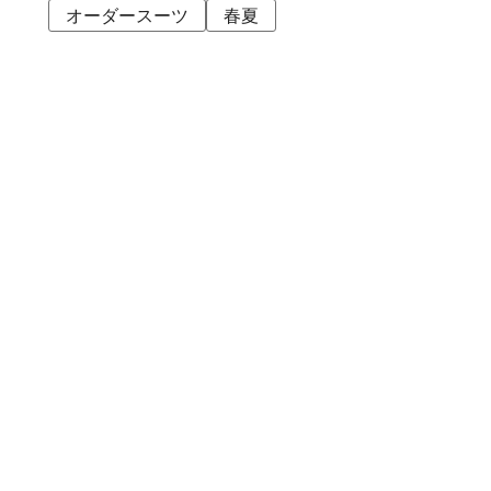
オーダースーツ
春夏
アトレ品川店
MEN'S 新宿店
自由が丘MAST店
二子玉川店
MEN'S 渋谷マークシティ店
アトレ恵比寿店
池袋ショッピングパーク店
その他の都道府県
札幌アピア店
仙台シリウス・一番町店
CoCoLo新潟店
名古屋店
京都四条烏丸 三井ビル店
大阪うめきた店
MEN'S 神戸北野坂店
博多深見パークビルディング店
その他
オンラインショップ
商品企画部
人事部（採用）
プレス
貞末奈名子