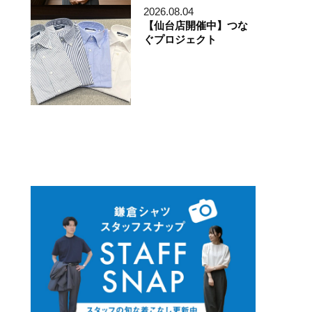
ディレクター貞末哲兵
2026.08.04
貞末タミ子
【仙台店開催中】つな
鎌倉事業構想室
ぐプロジェクト
デザイン開発本部
くろすとしゆき