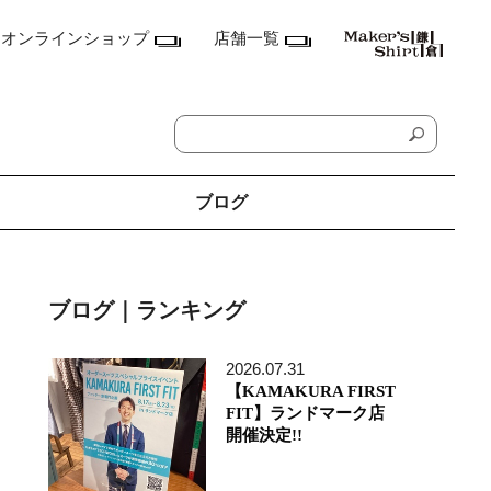
オンラインショップ
店舗一覧
ブログ
神奈川県
鎌倉本店
ブログ｜ランキング
横浜店
ランドマーク店
たまプラーザ テラス店
2026.07.31
ラゾーナ川崎プラザ店
【KAMAKURA FIRST
東京都
FIT】ランドマーク店
丸の内丸ビル店
開催決定!!
MEN'S アキバ・トリム店
MEN'S 東京ミッドタウン八重洲店
銀座店