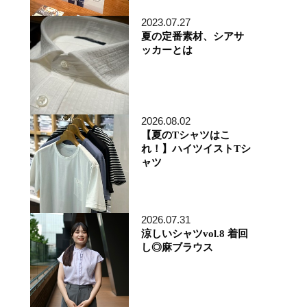
アトレ品川店
2023.07.27
MEN'S 新宿店
夏の定番素材、シアサ
自由が丘MAST店
ッカーとは
二子玉川店
MEN'S 渋谷マークシティ店
アトレ恵比寿店
池袋ショッピングパーク店
その他の都道府県
札幌アピア店
2026.08.02
仙台シリウス・一番町店
【夏のTシャツはこ
CoCoLo新潟店
れ！】ハイツイストTシ
名古屋店
ャツ
京都四条烏丸 三井ビル店
大阪うめきた店
MEN'S 神戸北野坂店
博多深見パークビルディング店
2026.07.31
その他
涼しいシャツvol.8 着回
オンラインショップ
し◎麻ブラウス
商品企画部
人事部（採用）
プレス
貞末奈名子