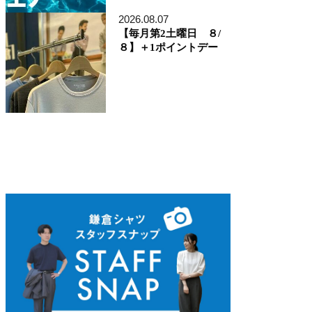
ディレクター貞末哲兵
貞末タミ子
2026.08.07
鎌倉事業構想室
【毎月第2土曜日 ８/
デザイン開発本部
８】＋1ポイントデー
くろすとしゆき