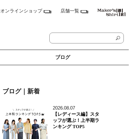
オンラインショップ
店舗一覧
ブログ
神奈川県
鎌倉本店
ブログ｜新着
横浜店
ランドマーク店
たまプラーザ テラス店
2026.08.07
ラゾーナ川崎プラザ店
【レディース編】スタ
東京都
ッフが選ぶ！上半期ラ
丸の内丸ビル店
ンキング TOP5
MEN'S アキバ・トリム店
MEN'S 東京ミッドタウン八重洲店
銀座店