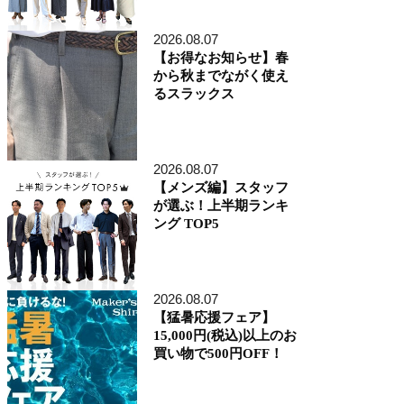
アトレ品川店
MEN'S 新宿店
2026.08.07
自由が丘MAST店
【お得なお知らせ】春
二子玉川店
から秋までながく使え
MEN'S 渋谷マークシティ店
るスラックス
アトレ恵比寿店
池袋ショッピングパーク店
その他の都道府県
札幌アピア店
2026.08.07
仙台シリウス・一番町店
CoCoLo新潟店
【メンズ編】スタッフ
名古屋店
が選ぶ！上半期ランキ
京都四条烏丸 三井ビル店
ング TOP5
大阪うめきた店
MEN'S 神戸北野坂店
博多深見パークビルディング店
2026.08.07
その他
【猛暑応援フェア】
オンラインショップ
15,000円(税込)以上のお
商品企画部
買い物で500円OFF！
人事部（採用）
プレス
貞末奈名子