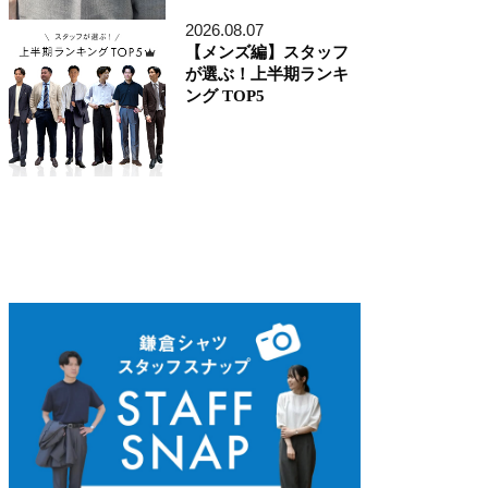
ディレクター貞末哲兵
貞末タミ子
2026.08.07
鎌倉事業構想室
【メンズ編】スタッフ
デザイン開発本部
が選ぶ！上半期ランキ
くろすとしゆき
ング TOP5