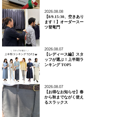
アトレ品川店
MEN'S 新宿店
2026.08.08
自由が丘MAST店
【8/9.15:30、空きあり
二子玉川店
ます！】オーダースー
MEN'S 渋谷マークシティ店
ツ登竜門
アトレ恵比寿店
池袋ショッピングパーク店
その他の都道府県
札幌アピア店
2026.08.07
仙台シリウス・一番町店
CoCoLo新潟店
【レディース編】スタ
名古屋店
ッフが選ぶ！上半期ラ
京都四条烏丸 三井ビル店
ンキング TOP5
大阪うめきた店
MEN'S 神戸北野坂店
博多深見パークビルディング店
2026.08.07
その他
【お得なお知らせ】春
オンラインショップ
から秋までながく使え
商品企画部
るスラックス
人事部（採用）
プレス
貞末奈名子