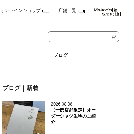
オンラインショップ
店舗一覧
ブログ
神奈川県
鎌倉本店
ブログ｜新着
横浜店
ランドマーク店
たまプラーザ テラス店
2026.08.08
ラゾーナ川崎プラザ店
【一部店舗限定】オー
東京都
ダーシャツ生地のご紹
丸の内丸ビル店
介
MEN'S アキバ・トリム店
MEN'S 東京ミッドタウン八重洲店
銀座店