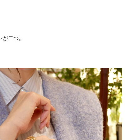
、
ンが二つ。