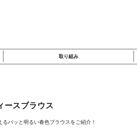
取り組み
メディア掲載情報
コットンプロジェクト
ローカルの取り組み
鎌倉での取り組み
海外での取り組み
ィースブラウス
えるパッと明るい春色ブラウスをご紹介！