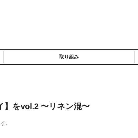
取り組み
メディア掲載情報
コットンプロジェクト
ローカルの取り組み
鎌倉での取り組み
海外での取り組み
をvol.2 〜リネン混〜
ます。