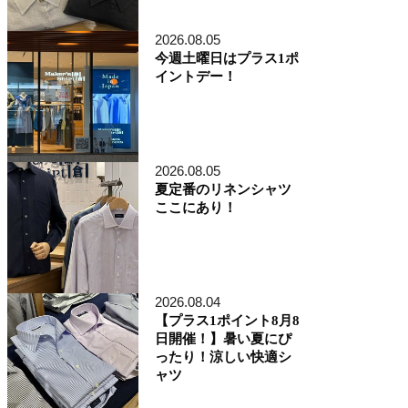
アトレ品川店
MEN'S 新宿店
2026.08.05
自由が丘MAST店
今週土曜日はプラス1ポ
二子玉川店
イントデー！
MEN'S 渋谷マークシティ店
アトレ恵比寿店
池袋ショッピングパーク店
その他の都道府県
札幌アピア店
2026.08.05
仙台シリウス・一番町店
CoCoLo新潟店
夏定番のリネンシャツ
名古屋店
ここにあり！
京都四条烏丸 三井ビル店
大阪うめきた店
MEN'S 神戸北野坂店
博多深見パークビルディング店
2026.08.04
その他
【プラス1ポイント8月8
オンラインショップ
日開催！】暑い夏にぴ
商品企画部
ったり！涼しい快適シ
人事部（採用）
ャツ
プレス
貞末奈名子