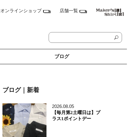
オンラインショップ
店舗一覧
ブログ
神奈川県
鎌倉本店
ブログ｜新着
横浜店
ランドマーク店
たまプラーザ テラス店
2026.08.05
ラゾーナ川崎プラザ店
【毎月第2土曜日は】プ
東京都
ラス1ポイントデー
丸の内丸ビル店
MEN'S アキバ・トリム店
MEN'S 東京ミッドタウン八重洲店
銀座店