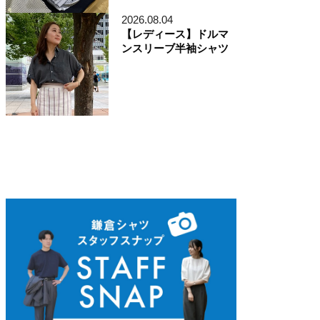
ディレクター貞末哲兵
貞末タミ子
2026.08.04
鎌倉事業構想室
【レディース】ドルマ
デザイン開発本部
ンスリーブ半袖シャツ
くろすとしゆき