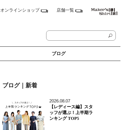
オンラインショップ
店舗一覧
ブログ
神奈川県
鎌倉本店
ブログ｜新着
横浜店
ランドマーク店
たまプラーザ テラス店
2026.08.07
ラゾーナ川崎プラザ店
【レディース編】スタ
東京都
ッフが選ぶ！上半期ラ
丸の内丸ビル店
ンキング TOP5
MEN'S アキバ・トリム店
MEN'S 東京ミッドタウン八重洲店
銀座店