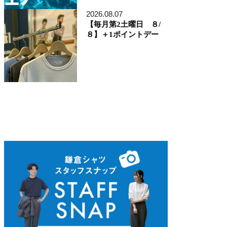
ディレクター貞末哲兵
貞末タミ子
2026.08.07
鎌倉事業構想室
【毎月第2土曜日 ８/
デザイン開発本部
８】＋1ポイントデー
くろすとしゆき