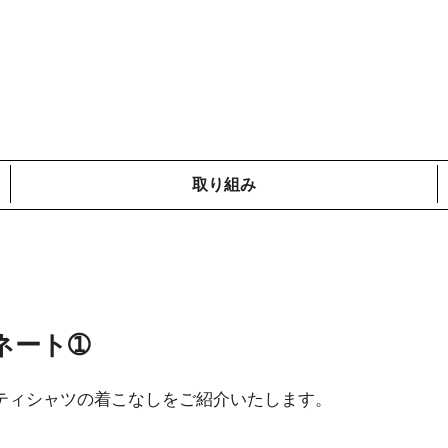
取り組み
メディア掲載情報
コットンプロジェクト
ローカルの取り組み
鎌倉での取り組み
海外での取り組み
ネート➀
ティシャツの着こなしをご紹介いたします。