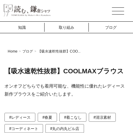
知識
取り組み
ブログ
Home
ブログ
【吸水速乾性抜群】COO...
>
>
【吸水速乾性抜群】COOLMAXブラウス
オンオフどちらでも着用可能な、機能性に優れたレディース
新作ブラウスをご紹介いたします。
#レディース
#春夏
#着こなし
#清涼素材
#コーディネート
#丸の内丸ビル店