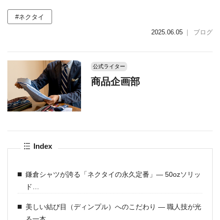
#ネクタイ
2025.06.05
｜
ブログ
公式ライター
商品企画部
Index
鎌倉シャツが誇る「ネクタイの永久定番」― 50ozソリッ
ド…
美しい結び目（ディンプル）へのこだわり ― 職人技が光
る一本