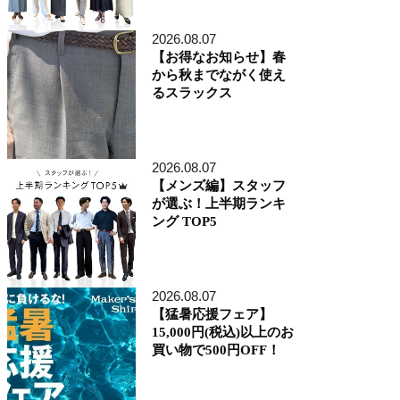
アトレ品川店
MEN'S 新宿店
2026.08.07
自由が丘MAST店
【お得なお知らせ】春
二子玉川店
から秋までながく使え
MEN'S 渋谷マークシティ店
るスラックス
アトレ恵比寿店
池袋ショッピングパーク店
その他の都道府県
札幌アピア店
2026.08.07
仙台シリウス・一番町店
CoCoLo新潟店
【メンズ編】スタッフ
名古屋店
が選ぶ！上半期ランキ
京都四条烏丸 三井ビル店
ング TOP5
大阪うめきた店
MEN'S 神戸北野坂店
博多深見パークビルディング店
2026.08.07
その他
【猛暑応援フェア】
オンラインショップ
15,000円(税込)以上のお
商品企画部
買い物で500円OFF！
人事部（採用）
プレス
貞末奈名子