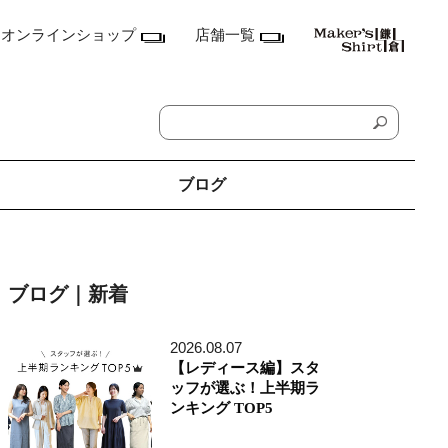
オンラインショップ
店舗一覧
ブログ
神奈川県
鎌倉本店
ブログ｜新着
横浜店
ランドマーク店
たまプラーザ テラス店
2026.08.07
ラゾーナ川崎プラザ店
【レディース編】スタ
東京都
ッフが選ぶ！上半期ラ
丸の内丸ビル店
ンキング TOP5
MEN'S アキバ・トリム店
MEN'S 東京ミッドタウン八重洲店
銀座店