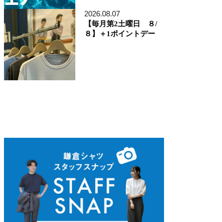
ディレクター貞末哲兵
貞末タミ子
2026.08.07
鎌倉事業構想室
【毎月第2土曜日 ８/
デザイン開発本部
８】＋1ポイントデー
くろすとしゆき