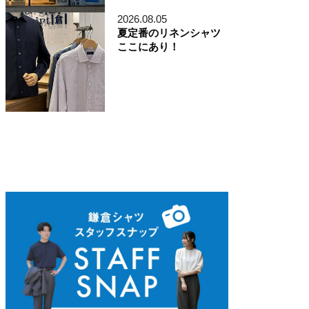
ディレクター貞末哲兵
貞末タミ子
2026.08.05
鎌倉事業構想室
夏定番のリネンシャツ
デザイン開発本部
ここにあり！
くろすとしゆき