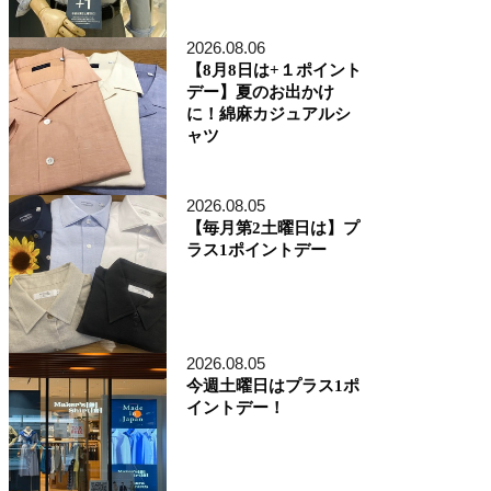
アトレ品川店
MEN'S 新宿店
2026.08.06
自由が丘MAST店
【8月8日は+１ポイント
二子玉川店
デー】夏のお出かけ
MEN'S 渋谷マークシティ店
に！綿麻カジュアルシ
アトレ恵比寿店
ャツ
池袋ショッピングパーク店
その他の都道府県
札幌アピア店
2026.08.05
仙台シリウス・一番町店
CoCoLo新潟店
【毎月第2土曜日は】プ
名古屋店
ラス1ポイントデー
京都四条烏丸 三井ビル店
大阪うめきた店
MEN'S 神戸北野坂店
博多深見パークビルディング店
2026.08.05
その他
今週土曜日はプラス1ポ
オンラインショップ
イントデー！
商品企画部
人事部（採用）
プレス
貞末奈名子