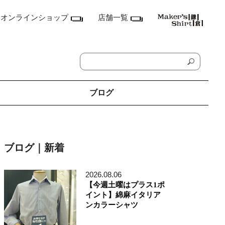
オンラインショップ
店舗一覧
ブログ
神奈川県
鎌倉本店
ブログ｜新着
横浜店
ランドマーク店
たまプラーザ テラス店
2026.08.06
ラゾーナ川崎プラザ店
【今週土曜はプラス1ポ
東京都
イント】綿麻イタリア
丸の内丸ビル店
ンカラーシャツ
MEN'S アキバ・トリム店
MEN'S 東京ミッドタウン八重洲店
銀座店