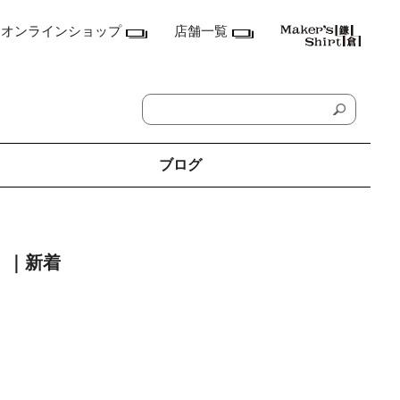
オンラインショップ
店舗一覧
ブログ
神奈川県
鎌倉本店
｜新着
横浜店
ランドマーク店
たまプラーザ テラス店
ラゾーナ川崎プラザ店
東京都
丸の内丸ビル店
MEN'S アキバ・トリム店
MEN'S 東京ミッドタウン八重洲店
銀座店