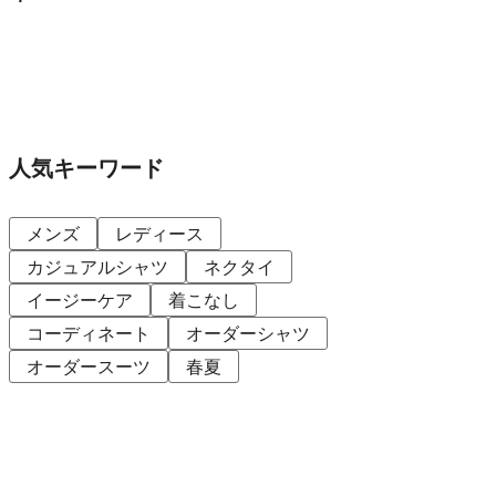
ディレクター貞末哲兵
貞末タミ子
鎌倉事業構想室
デザイン開発本部
くろすとしゆき
人気キーワード
メンズ
レディース
カジュアルシャツ
ネクタイ
イージーケア
着こなし
コーディネート
オーダーシャツ
オーダースーツ
春夏