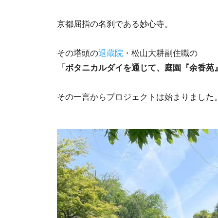
京都屈指の名刹である妙心寺。
その塔頭の
退蔵院
・松山大耕副住職の
「ボタニカルダイを通じて、庭園『余香苑
その一言からプロジェクトは始まりました