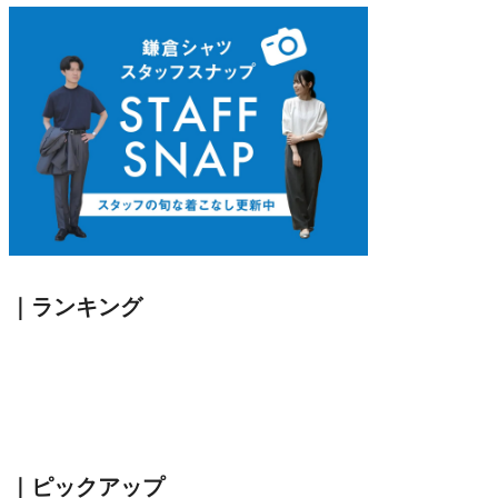
アトレ品川店
MEN'S 新宿店
自由が丘MAST店
二子玉川店
MEN'S 渋谷マークシティ店
アトレ恵比寿店
池袋ショッピングパーク店
その他の都道府県
札幌アピア店
仙台シリウス・一番町店
CoCoLo新潟店
名古屋店
京都四条烏丸 三井ビル店
大阪うめきた店
｜ランキング
MEN'S 神戸北野坂店
博多深見パークビルディング店
その他
オンラインショップ
商品企画部
人事部（採用）
プレス
貞末奈名子
｜ピックアップ