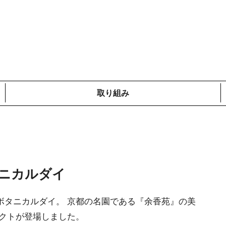
取り組み
メディア掲載情報
コットンプロジェクト
ローカルの取り組み
鎌倉での取り組み
海外での取り組み
タニカルダイ
ボタニカルダイ。 京都の名園である『余香苑』の美
ダクトが登場しました。