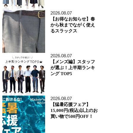
アトレ品川店
MEN'S 新宿店
2026.08.07
自由が丘MAST店
【お得なお知らせ】春
二子玉川店
から秋までながく使え
MEN'S 渋谷マークシティ店
るスラックス
アトレ恵比寿店
池袋ショッピングパーク店
その他の都道府県
札幌アピア店
2026.08.07
仙台シリウス・一番町店
CoCoLo新潟店
【メンズ編】スタッフ
名古屋店
が選ぶ！上半期ランキ
京都四条烏丸 三井ビル店
ング TOP5
大阪うめきた店
MEN'S 神戸北野坂店
博多深見パークビルディング店
2026.08.07
その他
【猛暑応援フェア】
オンラインショップ
15,000円(税込)以上のお
商品企画部
買い物で500円OFF！
人事部（採用）
プレス
貞末奈名子