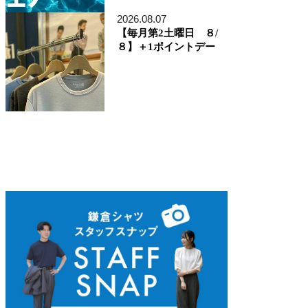
ディレクター貞末哲兵
貞末タミ子
2026.08.07
鎌倉事業構想室
【毎月第2土曜日 ８/
デザイン開発本部
８】＋1ポイントデー
くろすとしゆき