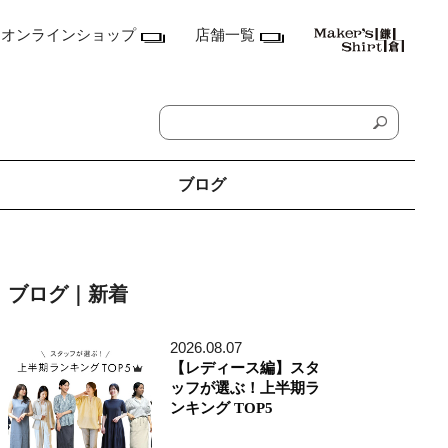
オンラインショップ
店舗一覧
ブログ
神奈川県
鎌倉本店
ブログ｜新着
横浜店
ランドマーク店
たまプラーザ テラス店
2026.08.07
ラゾーナ川崎プラザ店
【レディース編】スタ
東京都
ッフが選ぶ！上半期ラ
丸の内丸ビル店
ンキング TOP5
MEN'S アキバ・トリム店
MEN'S 東京ミッドタウン八重洲店
銀座店