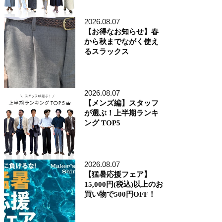
アトレ品川店
MEN'S 新宿店
2026.08.07
自由が丘MAST店
【お得なお知らせ】春
二子玉川店
から秋までながく使え
MEN'S 渋谷マークシティ店
るスラックス
アトレ恵比寿店
池袋ショッピングパーク店
その他の都道府県
札幌アピア店
2026.08.07
仙台シリウス・一番町店
CoCoLo新潟店
【メンズ編】スタッフ
名古屋店
が選ぶ！上半期ランキ
京都四条烏丸 三井ビル店
ング TOP5
大阪うめきた店
MEN'S 神戸北野坂店
博多深見パークビルディング店
2026.08.07
その他
【猛暑応援フェア】
オンラインショップ
15,000円(税込)以上のお
商品企画部
買い物で500円OFF！
人事部（採用）
プレス
貞末奈名子