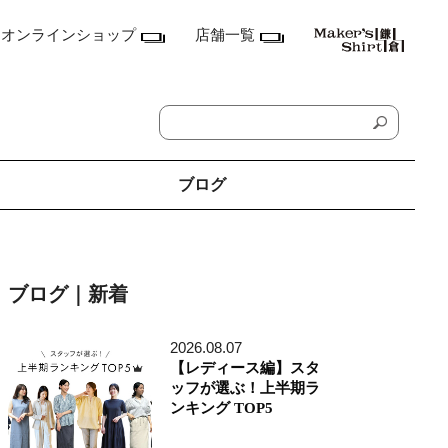
オンラインショップ
店舗一覧
ブログ
神奈川県
鎌倉本店
ブログ｜新着
横浜店
ランドマーク店
たまプラーザ テラス店
2026.08.07
ラゾーナ川崎プラザ店
【レディース編】スタ
東京都
ッフが選ぶ！上半期ラ
丸の内丸ビル店
ンキング TOP5
MEN'S アキバ・トリム店
MEN'S 東京ミッドタウン八重洲店
銀座店