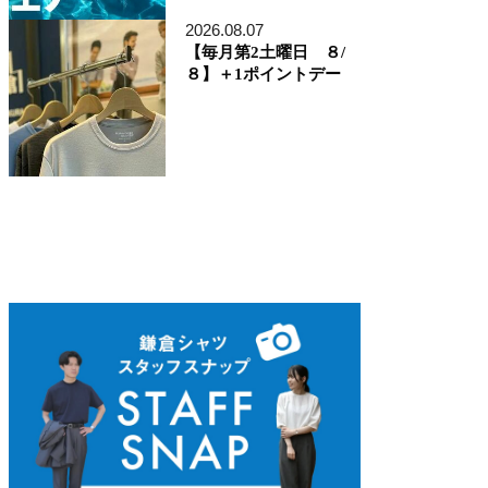
ディレクター貞末哲兵
貞末タミ子
2026.08.07
鎌倉事業構想室
【毎月第2土曜日 ８/
デザイン開発本部
８】＋1ポイントデー
くろすとしゆき